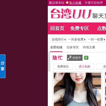
建议将本站
加入收藏
，方便日后找寻
回首页
免费专区
点
业绩排行
一对多收费
一对一收费
全部在線
台妹专区
內地主播
陰忙
休息中
免費視訊
进入包厢
送