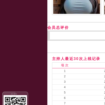
会员总评价
主持人最近30次上线记录
项 次
1
2
3
4
5
6
7