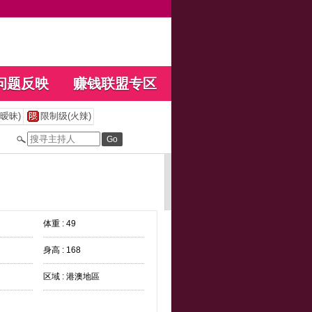
问题反映
赚钱联盟专区
暧昧)
限制级(火辣)
体重 : 49
身高 : 168
区域 : 港澳地區