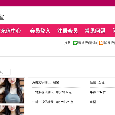
数充值中心
会员登入
注册会员
常见问题
指数
普通级(清纯)
辅导级(
礼
免费文字聊天 :
關閉
性别 : 女性
一对多视讯聊天 :
每分钟 6 点
年龄 : 26 岁
一对一视讯聊天 :
每分钟 25 点
血型 : ----