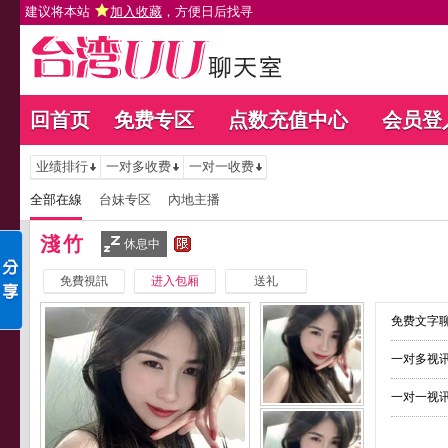
建议将本站
加入收藏
，方便日后找寻
回首页
免费专区
点数充值中心
会员登
业绩排行
一对多收费
一对一收费
全部在線
台妹专区
內地主播
淺竹
休息中
免費視訊
进入包厢
送礼
免费文字聊
一对多视讯
一对一视讯